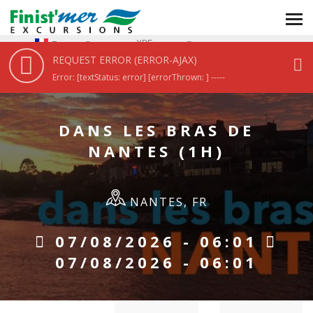
XPF
Fr
REQUEST ERROR (ERROR-AJAX)
ACCUEIL
/
DANS LES BRAS DE NANTES (1H)
Error: [textStatus: error] [errorThrown: ] -----
DANS LES BRAS DE
NANTES (1H)
NANTES, FR
07/08/2026 - 06:01
07/08/2026 - 06:01