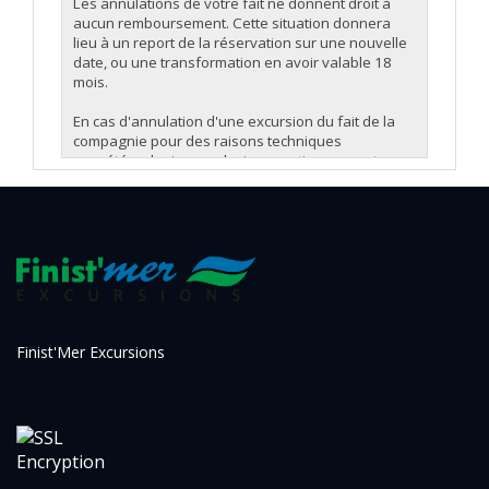
Les annulations de votre fait ne donnent droit à
aucun remboursement. Cette situation donnera
lieu à un report de la réservation sur une nouvelle
date, ou une transformation en avoir valable 18
mois.
En cas d'annulation d'une excursion du fait de la
compagnie pour des raisons techniques
ou météorologiques, plusieurs options seront
proposées :
- Report de la réservation sur une nouvelle date.
- Basculement sur une excursion différente (au
même tarif s'il s'agit d'une excursion supérieure,
ou avec remboursement de la différence s'il s'agit
d'une excursion de moindre durée).
- Transformation en avoir valable 18 mois.
Le remboursement total sera proposé en dernier
recours.
Finist'Mer Excursions
Clause pandémie :
Si un départ ou une prestation devait être annulés
pour cause sanitaire (épidémie, pandémie), cette
annulation sera assimilée à la force majeure. Dans
ce cas, les passagers avec réservation
bénéficieront d'un avoir correspondant au montant
total de l'achat, et valable 18 mois.