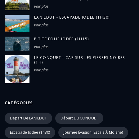
- Transformation en avoir valable 18 mois.
Le remboursement total sera proposé en dernier
voir plus
recours.
Clause pandémie :
LANILDUT - ESCAPADE IODÉE (1H30)
Si un départ ou une prestation devait être annulés
voir plus
pour cause sanitaire (épidémie, pandémie), cette
annulation sera assimilée à la force majeure. Dans
P'TITE FOLIE IODÉE (1H15)
ce cas, les passagers avec réservation
bénéficieront d'un avoir correspondant au montant
voir plus
total de l'achat, et valable 18 mois.
LE CONQUET - CAP SUR LES PIERRES NOIRES
(1H)
voir plus
CATÉGORIES
Départ De LANILDUT
Départ Du CONQUET
Escapade Iodée (1h30)
Journée Évasion (escale À Molène)