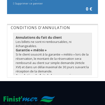
Supprimer ce pannier
0
€
CONDITIONS D'ANNULATION
Annulations du fait du client
Les billets ne sont ni remboursables, ni
échangeables.
Garantie « météo »
Si le client souscrit à la garantie « météo » lors de la
réservation, le montant de la réservation sera
remboursé au client sur simple demande (Article
XVI) et dans un délai maximal de 30 jours suivant la
réception de la demande.
Annulation du fait de la compagnie
En cas d'annulation d'une excursion du fait de la
compagnie notamment pour des raisons
techniques ou météorologiques, celle-ci
recherchera la solution qui occasionnera le moins
de gêne pour le client et notamment :
- Report de la réservation sur une nouvelle date.