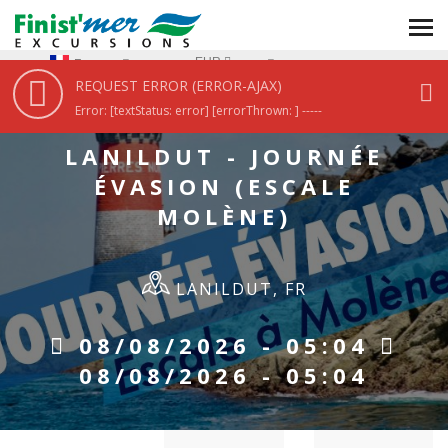
ACCUEIL
/
LANILDUT - JOURNÉE ÉVASION (ESCALE MOLÈNE)
EUR
Fr
REQUEST ERROR (ERROR-AJAX)
Error: [textStatus: error] [errorThrown: ] -----
LANILDUT - JOURNÉE
ÉVASION (ESCALE
MOLÈNE)
LANILDUT, FR
08/08/2026 - 05:04
08/08/2026 - 05:04