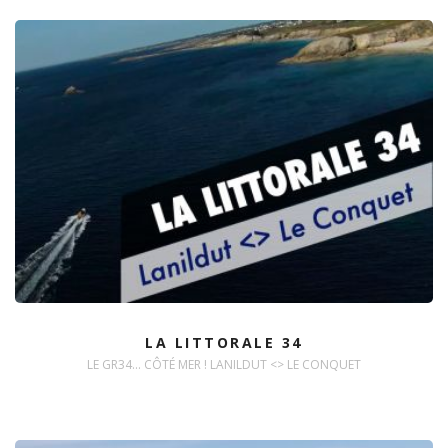
LA LITTORALE 34
LE GR34... CÔTÉ MER ! LANILDUT <> LE CONQUET