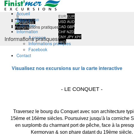
Accueil
fr
EUR
EUR
Réservation
Accueil
/
USD
AUD
Calendrier
Informations pratiques
CAD
GBP
Français
Information
CHF
NZD
CNY
JPY
XPF
A propos
Informations pratiques
HKD
Informations pratiques
Facebook
Contact
Visualisez nos excursions sur la carte interactive
- LE CONQUET -
Traversez le bourg du Conquet avec son architecture typ
15ème et 16ème siècles. Poursuivez jusqu'à la corniche S
en surplomb du charmant port de pêche, face à la presqu
Kermorvan & son phare datant du 19ème siècle.