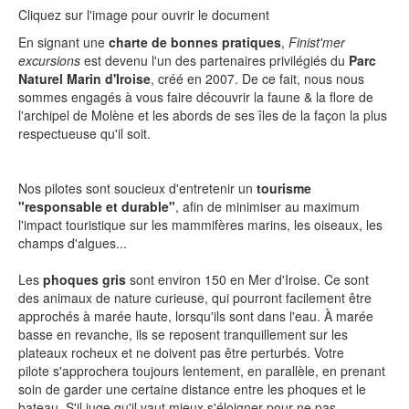
Cliquez sur l'image pour ouvrir le document
En signant une
charte de bonnes pratiques
,
Finist'mer
excursions
est devenu l'un des partenaires privilégiés du
Parc
Naturel Marin d'Iroise
, créé en 2007. De ce fait, nous nous
sommes engagés à vous faire découvrir la faune & la flore de
l'archipel de Molène et les abords de ses îles de la façon la plus
respectueuse qu'il soit.
Nos pilotes sont soucieux d'entretenir un
tourisme
"responsable et durable"
, afin de minimiser au maximum
l'impact touristique sur les mammifères marins, les oiseaux, les
champs d'algues...
Les
phoques gris
sont environ 150 en Mer d'Iroise. Ce sont
des animaux de nature curieuse, qui pourront facilement être
approchés à marée haute, lorsqu'ils sont dans l'eau. À marée
basse en revanche, ils se reposent tranquillement sur les
plateaux rocheux et ne doivent pas être perturbés. Votre
pilote s'approchera toujours lentement, en parallèle, en prenant
soin de garder une certaine distance entre les phoques et le
bateau. S'il juge qu'il vaut mieux s'éloigner pour ne pas